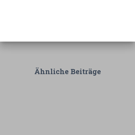
Ähnliche Beiträge
NEWSLETTER
280. Newsletter: Energie selber
machen, speichern und nutzen