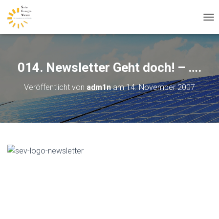
N
A
V
I
G
014. Newsletter Geht doch! – ….
A
T
Veröffentlicht von
adm1n
am
14. November 2007
I
O
N
U
M
S
C
H
A
L
T
E
N