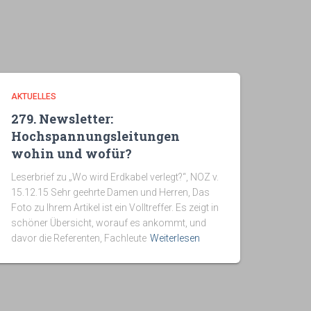
AKTUELLES
279. Newsletter:
Hochspannungsleitungen
wohin und wofür?
Leserbrief zu „Wo wird Erdkabel verlegt?“, NOZ v.
15.12.15 Sehr geehrte Damen und Herren, Das
Foto zu Ihrem Artikel ist ein Volltreffer. Es zeigt in
schöner Übersicht, worauf es ankommt, und
davor die Referenten, Fachleute
Weiterlesen