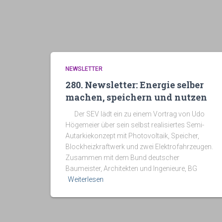
NEWSLETTER
280. Newsletter: Energie selber
machen, speichern und nutzen
Der SEV lädt ein zu einem Vortrag von Udo
Högemeier über sein selbst realisiertes Semi-
Autarkiekonzept mit Photovoltaik, Speicher,
Blockheizkraftwerk und zwei Elektrofahrzeugen.
Zusammen mit dem Bund deutscher
Baumeister, Architekten und Ingenieure, BG
Weiterlesen