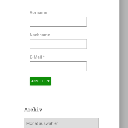
Vorname
Nachname
E-Mail
*
Archiv
A
r