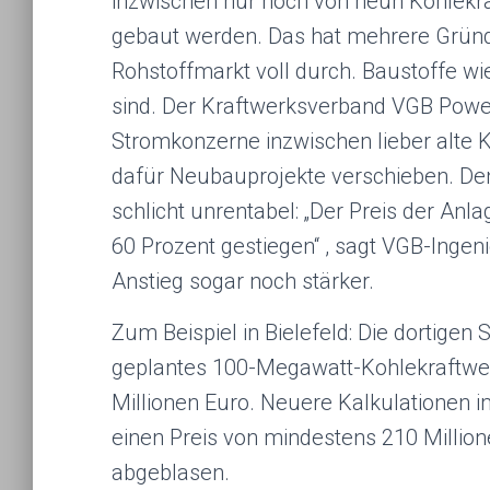
inzwischen nur noch von neun Kohlekra
gebaut werden. Das hat mehrere Grün
Rohstoffmarkt voll durch. Baustoffe wi
sind. Der Kraftwerksverband VGB Power
Stromkonzerne inzwischen lieber alte K
dafür Neubauprojekte verschieben. Den
schlicht unrentabel: „Der Preis der An
60 Prozent gestiegen“ , sagt VGB-Inge
Anstieg sogar noch stärker.
Zum Beispiel in Bielefeld: Die dortigen
geplantes 100-Megawatt-Kohlekraftwe
Millionen Euro. Neuere Kalkulationen
einen Preis von mindestens 210 Million
abgeblasen.