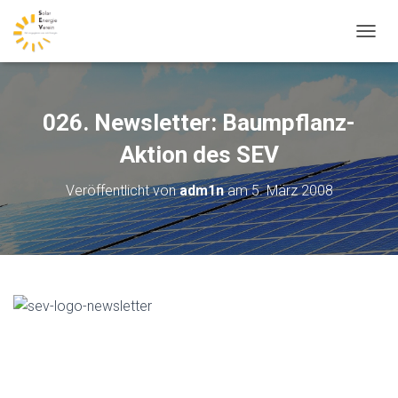
N
A
V
I
G
026. Newsletter: Baumpflanz-
A
T
Aktion des SEV
I
O
Veröffentlicht von
adm1n
am
5. März 2008
N
U
M
S
C
H
A
L
T
E
N