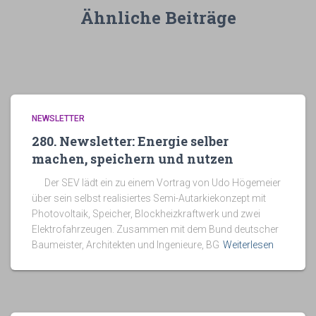
Ähnliche Beiträge
NEWSLETTER
280. Newsletter: Energie selber
machen, speichern und nutzen
Der SEV lädt ein zu einem Vortrag von Udo Högemeier
über sein selbst realisiertes Semi-Autarkiekonzept mit
Photovoltaik, Speicher, Blockheizkraftwerk und zwei
Elektrofahrzeugen. Zusammen mit dem Bund deutscher
Baumeister, Architekten und Ingenieure, BG
Weiterlesen