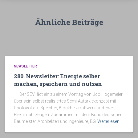
Ähnliche Beiträge
NEWSLETTER
280. Newsletter: Energie selber
machen, speichern und nutzen
Der SEV lädt ein zu einem Vortrag von Udo Högemeier
über sein selbst realisiertes Semi-Autarkiekonzept mit
Photovoltaik, Speicher, Blockheizkraftwerk und zwei
Elektrofahrzeugen. Zusammen mit dem Bund deutscher
Baumeister, Architekten und Ingenieure, BG
Weiterlesen