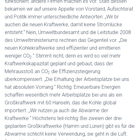
funktioniert: andere Firmen machen es vor. Statt dessen
bekamen wir auf unsere Appelle von Vorstand, Aufsichtsrat
und Politik immer unterschiedliche Antworten: „Wir br
auchen die neuen Kraftwerke, damit keine Stromlücke
entsteht.“ Nein, Umweltbundesamt und die Leitstudie 2008
des Umweltministeriums rechnen das Gegenteil vor. „Die
neuen Kohlekraftwerke sind effizienter und emittieren
weniger CO
.“ Stimmt nicht; denn es wird so viel mehr
2
Kraftwerkskapazität geplant und gebaut, dass der
Mehrausstoß an CO
die Effizienzsteigerung
2
überkompensiert. „Die Erhaltung der Arbeitsplätze bei uns
hat absoluten Vorrang.“ Richtig: Erneuerbare Energien
schaffen wesentlich mehr Arbeitsplätze bei uns als ein
Großkraftwerk mit 60 Hanseln, das die Kohle global
importiert. „Wir nutzen ja auch die Abwärme der
Kraftwerke.“ Höchstens teil-richtig: Bei zweien der drei
geplanten Großkraftwerke (Hamm und Lünen) gibt es für die
Abwärme schlicht keine Verwendung, sie geht in die Luft.