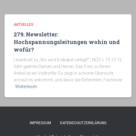
AKTUELLES
279. Newsletter:
Hochspannungsleitungen wohin und
wofür?
Leserbrief zu „Wo wird Erdkabel verlegt?“, NOZ v. 15.12.15
Sehr geehrte Damen und Herren, Das Foto zu Ihrem
Artikel ist ein Volltreffer. Es zeigt in schöner Übersicht,
worauf es ankommt, und davor die Referenten, Fachleute
Weiterlesen
IMPRESSUM
DATENSCHUTZERKLÄRUNG