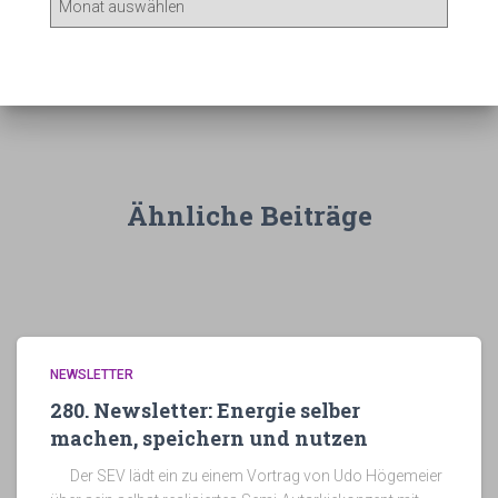
r
c
h
i
v
Ähnliche Beiträge
NEWSLETTER
280. Newsletter: Energie selber
machen, speichern und nutzen
Der SEV lädt ein zu einem Vortrag von Udo Högemeier