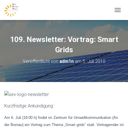
N
A
V
I
G
109. Newsletter: Vortrag: Smart
A
T
Grids
I
O
Veröffentlicht von
adm1n
am
5. Juli 2010
N
U
M
S
C
H
A
L
Kurzfrisitge Ankündigung:´
T
E
N
Am 6. Juli (18:00 h) findet im Zentrum für Umweltkommunikation (An
der Bornau) ein Vortrag zum Thema „Smart grids“ statt. Vortragernder ist