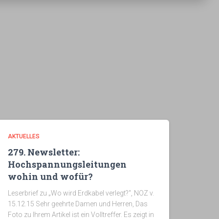
AKTUELLES
279. Newsletter:
Hochspannungsleitungen
wohin und wofür?
Leserbrief zu „Wo wird Erdkabel verlegt?“, NOZ v.
15.12.15 Sehr geehrte Damen und Herren, Das
Foto zu Ihrem Artikel ist ein Volltreffer. Es zeigt in