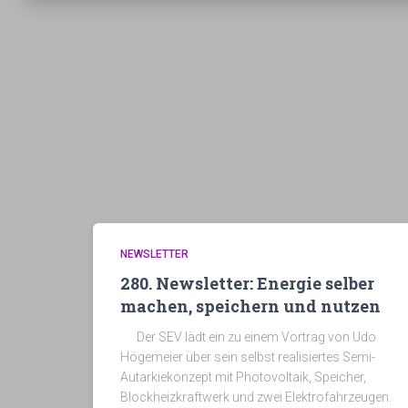
NEWSLETTER
280. Newsletter: Energie selber
machen, speichern und nutzen
Der SEV lädt ein zu einem Vortrag von Udo
Högemeier über sein selbst realisiertes Semi-
Autarkiekonzept mit Photovoltaik, Speicher,
Blockheizkraftwerk und zwei Elektrofahrzeugen.