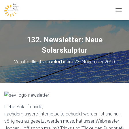
N
A
V
I
G
132. Newsletter: Neue
A
T
Solarskulptur
I
O
Veröffentlicht von
adm1n
am
23. November 2010
N
U
M
S
C
H
A
L
Liebe Solarfreunde,
T
E
nachdem unsere Internetseite gehackt worden ist und nun
N
völlig neu aufgesetzt werden muss, hat unser Webmaster
Jochen Hoff schon mal mit Tricks und Tücke den Rundbrief-