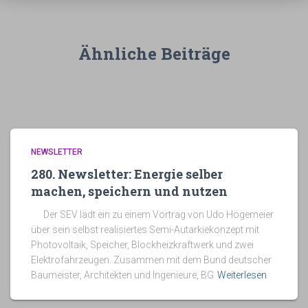
Ähnliche Beiträge
NEWSLETTER
280. Newsletter: Energie selber
machen, speichern und nutzen
Der SEV lädt ein zu einem Vortrag von Udo Högemeier
über sein selbst realisiertes Semi-Autarkiekonzept mit
Photovoltaik, Speicher, Blockheizkraftwerk und zwei
Elektrofahrzeugen. Zusammen mit dem Bund deutscher
Baumeister, Architekten und Ingenieure, BG
Weiterlesen