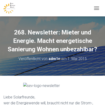
N
A
V
I
G
268. Newsletter: Mieter und
A
T
Energie. Macht energetische
I
Sanierung Wohnen unbezahlbar?
O
N
U
Veröffentlicht von
adm1n
am
1. Mai 2015
M
S
C
H
A
L
T
E
N
Liebe Solarfreunde,
wer die Energiewende will, braucht nicht nur die Strom-,