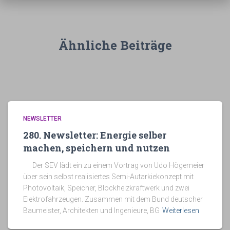
Ähnliche Beiträge
NEWSLETTER
280. Newsletter: Energie selber
machen, speichern und nutzen
Der SEV lädt ein zu einem Vortrag von Udo Högemeier
über sein selbst realisiertes Semi-Autarkiekonzept mit
Photovoltaik, Speicher, Blockheizkraftwerk und zwei
Elektrofahrzeugen. Zusammen mit dem Bund deutscher
Baumeister, Architekten und Ingenieure, BG
Weiterlesen