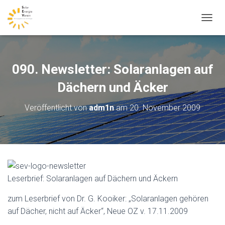
N
A
V
I
G
090. Newsletter: Solaranlagen auf
A
T
Dächern und Äcker
I
O
Veröffentlicht von
adm1n
am
20. November 2009
N
U
M
S
C
H
A
Leserbrief: Solaranlagen auf Dächern und Äckern
L
T
E
zum Leserbrief von Dr. G. Kooiker: „Solaranlagen gehören
N
auf Dächer, nicht auf Äcker“, Neue OZ v. 17.11.2009