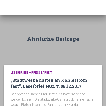
c
h
i
v
Ähnliche Beiträge
LESERBRIEFE – PRESSEARBEIT
„Stadtwerke halten an Kohlestrom
fest“, Leserbrief NOZ v. 08.12.2017
Sehr geehrte Damen und Herren, es hätte so schön
werden können: Die Stadtwerke Osnabrück trennen sich
wegen Pleiten, Pech und Pannen vom Skandal-