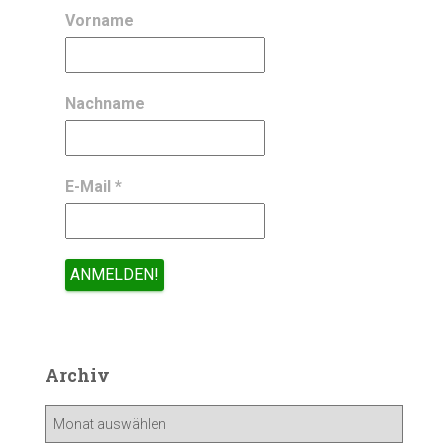
Vorname
Nachname
E-Mail
*
Archiv
A
r