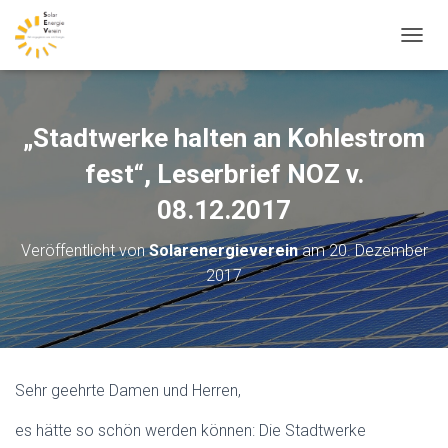
N
A
V
I
G
„Stadtwerke halten an Kohlestrom
A
T
fest“, Leserbrief NOZ v.
I
08.12.2017
O
N
U
Veröffentlicht von
Solarenergieverein
am
20. Dezember
M
2017
S
C
H
A
L
T
Sehr geehrte Damen und Herren,
E
N
es hätte so schön werden können: Die Stadtwerke