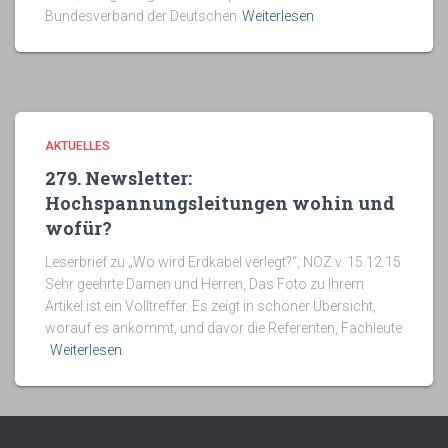
Bundesverband der Deutschen
Weiterlesen
AKTUELLES
279. Newsletter:
Hochspannungsleitungen wohin und
wofür?
Leserbrief zu „Wo wird Erdkabel verlegt?“, NOZ v. 15.12.15
Sehr geehrte Damen und Herren, Das Foto zu Ihrem
Artikel ist ein Volltreffer. Es zeigt in schöner Übersicht,
worauf es ankommt, und davor die Referenten, Fachleute
Weiterlesen