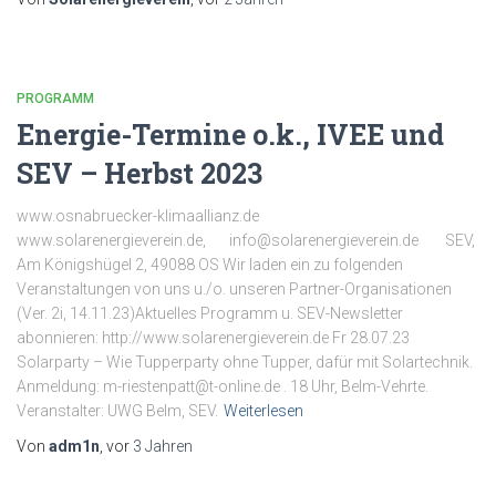
PROGRAMM
Energie-Termine o.k., IVEE und
SEV – Herbst 2023
www.osnabruecker-klimaallianz.de
www.solarenergieverein.de, info@solarenergieverein.de SEV,
Am Königshügel 2, 49088 OS Wir laden ein zu folgenden
Veranstaltungen von uns u./o. unseren Partner-Organisationen
(Ver. 2i, 14.11.23)Aktuelles Programm u. SEV-Newsletter
abonnieren: http://www.solarenergieverein.de Fr 28.07.23
Solarparty – Wie Tupperparty ohne Tupper, dafür mit Solartechnik.
Anmeldung: m-riestenpatt@t-online.de . 18 Uhr, Belm-Vehrte.
Veranstalter: UWG Belm, SEV.
Weiterlesen
Von
adm1n
, vor
3 Jahren