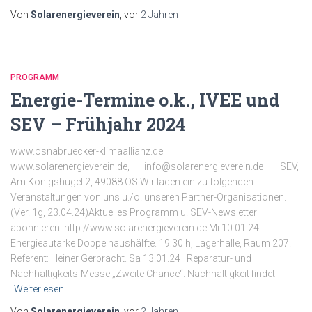
Von
Solarenergieverein
, vor
2 Jahren
PROGRAMM
Energie-Termine o.k., IVEE und
SEV – Frühjahr 2024
www.osnabruecker-klimaallianz.de
www.solarenergieverein.de, info@solarenergieverein.de SEV,
Am Königshügel 2, 49088 OS Wir laden ein zu folgenden
Veranstaltungen von uns u./o. unseren Partner-Organisationen.
(Ver. 1g, 23.04.24)Aktuelles Programm u. SEV-Newsletter
abonnieren: http://www.solarenergieverein.de Mi 10.01.24
Energieautarke Doppelhaushälfte. 19:30 h, Lagerhalle, Raum 207.
Referent: Heiner Gerbracht. Sa 13.01.24 Reparatur- und
Nachhaltigkeits-Messe „Zweite Chance“. Nachhaltigkeit findet
Weiterlesen
Von
Solarenergieverein
, vor
2 Jahren