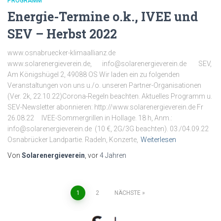
PROGRAMM
Energie-Termine o.k., IVEE und
SEV – Herbst 2022
www.osnabruecker-klimaallianz.de
www.solarenergieverein.de, info@solarenergieverein.de SEV,
Am Königshügel 2, 49088 OS Wir laden ein zu folgenden
Veranstaltungen von uns u./o. unseren Partner-Organisationen
(Ver. 2k, 22.10.22)Corona-Regeln beachten. Aktuelles Programm u.
SEV-Newsletter abonnieren: http://www.solarenergieverein.de Fr
26.08.22 IVEE-Sommergrillen in Hollage. 18 h, Anm.:
info@solarenergieverein.de (10 €, 2G/3G beachten). 03./04.09.22
Osnabrücker Landpartie. Radeln, Konzerte,
Weiterlesen
Von
Solarenergieverein
, vor
4 Jahren
Seitennummerierung
1
2
NÄCHSTE
der