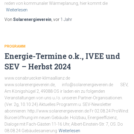
reden von kommunaler Wärmeplanung, hier kommt die
Weiterlesen
Von
Solarenergieverein
, vor
1 Jahr
PROGRAMM
Energie-Termine o.k., IVEE und
SEV – Herbst 2024
www.osnabruecker-klimaallianz.de
www.solarenergieverein.de, info@solarenergieverein.de SEV,
Am Königshügel 2, 49088 OS ir laden ein zu folgenden
Veranstaltungen von uns u./o. unseren Partner-Organisationen.
(Ver. 2g, 10.10.24) Aktuelles Programm u. SEV-Newsletter
abonnieren: http://www.solarenergieverein.de Fr 02.08.24 ProWind:
Büroeröffnung im neuen Gebäude. Holzbau, Energieeffizienz,
Dialoge mit Fach-Gästen 11-16 Uhr, Albert-Einstein-Str. 7, OS. Do
08.08.24 Gebäudesanierung
Weiterlesen