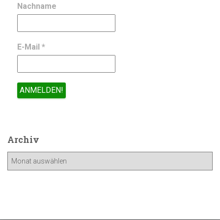
Nachname
E-Mail
*
Archiv
A
r
c
h
i
v