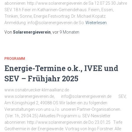
abonnieren: http://www.solarenergieverein.de Sa 12.07.25 30 Jahre
SEV. 18 h Feier im Katharinen-Gemeindehaus. Feiern, Essen,
Trinken, Sonne, Energie.Festvortrag: Dr. Michael Kopatz.
Anmeldung: info@solarenergieverein.de So
Weiterlesen
Von
Solarenergieverein
, vor
9 Monaten
PROGRAMM
Energie-Termine o.k., IVEE und
SEV – Frühjahr 2025
www.osnabruecker-klimaallianz.de
www.solarenergieverein.de, info@solarenergieverein.de SEV,
Am Königshügel 2, 49088 OS Wir laden ein zu folgenden
Veranstaltungen von uns u./o. unseren Partner-Organisationen.
(Ver. 1h, 29.04.25) Aktuelles Programm u. SEV-Newsletter
abonnieren: http://www.solarenergieverein.de Do 23.01.25 Tiefe
Geothermie in der Energiewende. Vortrag von Ingo Forstner. Alle