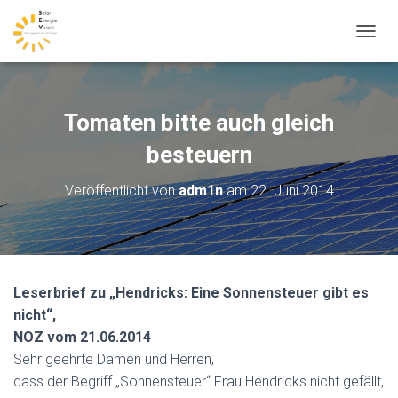
N
A
V
I
G
Tomaten bitte auch gleich
A
T
besteuern
I
O
Veröffentlicht von
adm1n
am
22. Juni 2014
N
U
M
S
C
H
Leserbrief zu „Hendricks: Eine Sonnensteuer gibt es
A
nicht“,
L
T
NOZ vom 21.06.2014
E
Sehr geehrte Damen und Herren,
N
dass der Begriff „Sonnensteuer“ Frau Hendricks nicht gefällt,