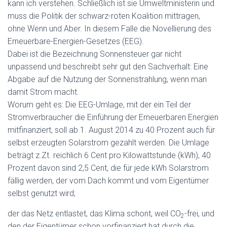
kann ich verstehen. Schließlich ist sie Umweltministerin und
muss die Politik der schwarz-roten Koalition mittragen,
ohne Wenn und Aber. In diesem Falle die Novellierung des
Erneuerbare-Energien-Gesetzes (EEG).
Dabei ist die Bezeichnung Sonnensteuer gar nicht
unpassend und beschreibt sehr gut den Sachverhalt: Eine
Abgabe auf die Nutzung der Sonnenstrahlung, wenn man
damit Strom macht.
Worum geht es: Die EEG-Umlage, mit der ein Teil der
Stromverbraucher die Einführung der Erneuerbaren Energien
mitfinanziert, soll ab 1. August 2014 zu 40 Prozent auch für
selbst erzeugten Solarstrom gezahlt werden. Die Umlage
beträgt z.Zt. reichlich 6 Cent pro Kilowattstunde (kWh), 40
Prozent davon sind 2,5 Cent, die für jede kWh Solarstrom
fällig werden, der vom Dach kommt und vom Eigentümer
selbst genutzt wird;
der das Netz entlastet, das Klima schont, weil CO
-frei, und
2
den der Eigentümer schon vorfinanziert hat durch die