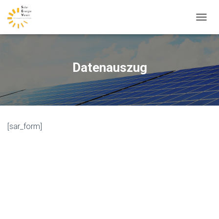
N
A
V
I
G
Datenauszug
A
T
I
O
N
U
[sar_form]
M
S
C
H
A
L
T
E
N