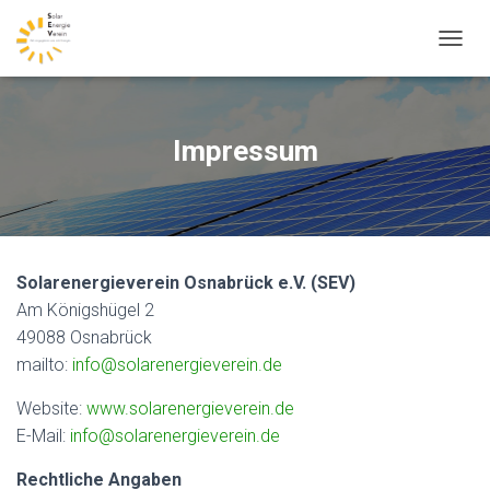
N
A
V
I
G
Impressum
A
T
I
O
N
U
Solarenergieverein Osnabrück e.V. (SEV)
M
S
Am Königshügel 2
C
49088 Osnabrück
H
mailto:
info@solarenergieverein.de
A
L
Website:
www.solarenergieverein.de
T
E
E-Mail:
info@solarenergieverein.de
N
Rechtliche Angaben