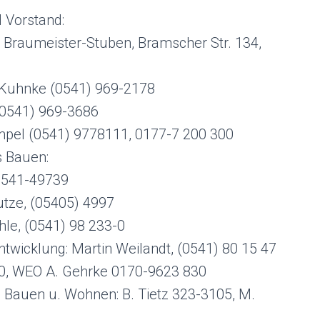
 Vorstand:
 h Braumeister-Stuben, Bramscher Str. 134,
 Kuhnke (0541) 969-2178
 (0541) 969-3686
pel (0541) 9778111, 0177-7 200 300
s Bauen:
 0541-49739
utze, (05405) 4997
le, (0541) 98 233-0
ntwicklung: Martin Weilandt, (0541) 80 15 47
60, WEO A. Gehrke 0170-9623 830
, Bauen u. Wohnen: B. Tietz 323-3105, M.