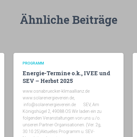
Ähnliche Beiträge
PROGRAMM
Energie-Termine o.k., IVEE und
SEV – Herbst 2025
www.osnabruecker-klimaallianz.de
www.solarenergieverein.de,
info@solarenergieverein.de SEV, Am
Königshügel 2, 49088 OS Wir laden ein zu
folgenden Veranstaltungen von uns u./o.
unseren Partner-Organisationen. (Ver. 2g,
30.10.25)Aktuelles Programm u. SEV-