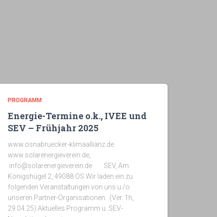
PROGRAMM
Energie-Termine o.k., IVEE und
SEV – Frühjahr 2025
www.osnabruecker-klimaallianz.de
www.solarenergieverein.de,
info@solarenergieverein.de SEV, Am
Königshügel 2, 49088 OS Wir laden ein zu
folgenden Veranstaltungen von uns u./o.
unseren Partner-Organisationen. (Ver. 1h,
29.04.25) Aktuelles Programm u. SEV-