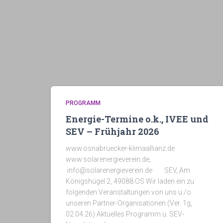
PROGRAMM
Energie-Termine o.k., IVEE und
SEV – Frühjahr 2026
www.osnabruecker-klimaallianz.de
www.solarenergieverein.de,
info@solarenergieverein.de SEV, Am
Königshügel 2, 49088 OS Wir laden ein zu
folgenden Veranstaltungen von uns u./o.
unseren Partner-Organisationen.(Ver. 1g,
02.04.26) Aktuelles Programm u. SEV-