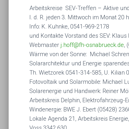
Arbeitskreise SEV-Treffen – Aktive und
I. d. R. jeden 3. Mittwoch im Monat 20
Info: K. Kuhnke, 0541-969-2178
und Kontakte Vorstand des SEV: Klaus
Webmaster
j.hoff@fh-osnabrueck.de
,
Wärme von der Sonne: Michael Schrem
Solararchitektur und Energie sparende
Th. Wietzorek 0541-314-585, U. Kilian
Fotovoltaik und Solarmobile: Michael L
Solarenergie und Handwerk: Reiner Möh
Arbeitskreis Delphin, Elektrofahrzeug-E
Windenergie: BWE J. Ebert (05428) 23
Lokale Agenda 21, Arbeitskreis Energie
Voss 3342 630