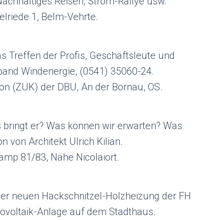
achhaltiges Reisen, Strom-Rallye usw.
lriede 1, Belm-Vehrte.
 Treffen der Profis, Geschäftsleute und
and Windenergie, (0541) 35060-24.
n (ZUK) der DBU, An der Bornau, OS.
s bringt er? Was können wir erwarten? Was
 von Architekt Ulrich Kilian.
amp 81/83, Nähe Nicolaiort.
der neuen Hackschnitzel-Holzheizung der FH
tovoltaik-Anlage auf dem Stadthaus.