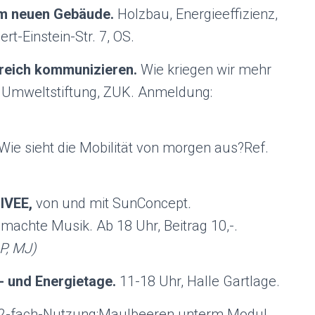
im neuen Gebäude.
Holzbau, Energieeffizienz,
rt-Einstein-Str. 7, OS.
greich kommunizieren.
Wie kriegen wir mehr
, Umweltstiftung, ZUK. Anmeldung:
Wie sieht die Mobilität von morgen aus?Ref.
 IVEE,
von und mit SunConcept
.
machte Musik. Ab 18 Uhr, Beitrag 10,-.
P, MJ)
- und Energietage.
11-18 Uhr, Halle Gartlage.
2-fach-Nutzung:Maulbeeren unterm Modul,