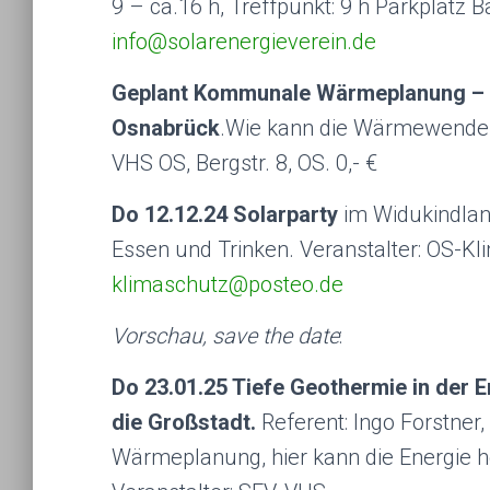
9 – ca.16 h, Treffpunkt: 9 h Parkplatz B
info@solarenergieverein.de
Geplant Kommunale Wärmeplanung – ze
Osnabrück
.Wie kann die Wärmewende g
VHS OS, Bergstr. 8, OS. 0,- €
Do 12.12.24 Solarparty
im Widukindla
Essen und Trinken. Veranstalter: OS-Kl
klimaschutz@posteo.de
Vorschau, save the date
:
Do 23.01.25 Tiefe Geothermie in der 
die Großstadt.
Referent: Ingo Forstne
Wärmeplanung, hier kann die Energie 