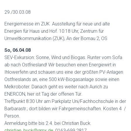
29./30.03.08
Energiemesse im ZUK  Ausstellung für neue und alte
Energien für Haus und Hof. 10:18 Uhr, Zentrum für
Umweltkommunikation (ZUK), An der Bornau 2, OS
So, 06.04.08
SEV-Exkursion: Sonne, Wind und Biogas. Runter vom Sofa
ab nach Ostfriesland! Wir besuchen einen Energiewirt in
Ihlowerfehn und schauen uns eine der größten PV-Anlagen
Ostfrieslands an, eine 500 kW-Biogasanlage sowie einen
Melkroboter. Danach geht es weiter nach Aurich zu
ENERCON, hier ist Tag der offenen Tür.
Treffpunkt 8:30 Uhr am Parkplatz Uni/Fachhochschule in der
Barbarastr.; dort bilden wir Fahrgemeinschaften. Kosten 4  /
Person.
Anmeldung bitte bis 2.4. bei Christian Buck.
christian_buck@gmx.de
, 0163-699 2817.