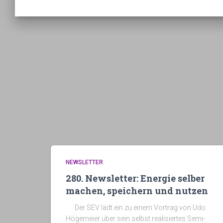
NEWSLETTER
280. Newsletter: Energie selber
machen, speichern und nutzen
Der SEV lädt ein zu einem Vortrag von Udo
Högemeier über sein selbst realisiertes Semi-