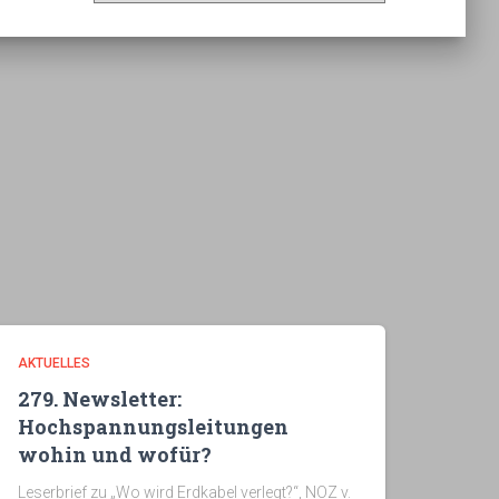
c
h
i
v
AKTUELLES
279. Newsletter:
Hochspannungsleitungen
wohin und wofür?
Leserbrief zu „Wo wird Erdkabel verlegt?“, NOZ v.