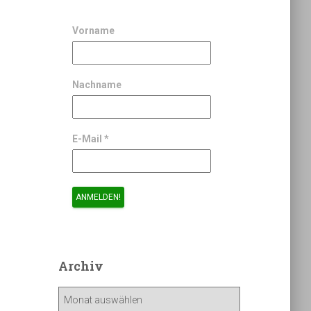
Vorname
Nachname
E-Mail
*
Archiv
A
r