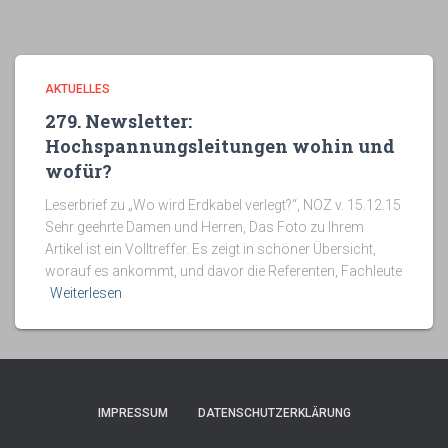
AKTUELLES
279. Newsletter:
Hochspannungsleitungen wohin und
wofür?
Leserbrief zu „Wo wird Erdkabel verlegt?“, NOZ v. 15.12.15
Sehr geehrte Damen und Herren, Das Foto zu Ihrem
Artikel ist ein Volltreffer. Es zeigt in schöner Übersicht,
worauf es ankommt, und davor die Referenten, Fachleute
Weiterlesen
IMPRESSUM
DATENSCHUTZERKLÄRUNG