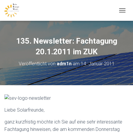
N
A
V
I
G
135. Newsletter: Fachtagung
A
T
20.1.2011 im ZUK
I
O
Veröffentlicht von
adm1n
am
14. Januar 2011
N
U
M
S
C
H
A
L
Liebe Solarfreunde,
T
E
ganz kurzfristig möchte ich Sie auf eine sehr interessante
N
Fachtagung hinweisen, die am kommenden Donnerstag