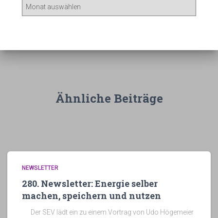
A
r
c
h
i
v
Ähnliche Beiträge
NEWSLETTER
280. Newsletter: Energie selber
machen, speichern und nutzen
Der SEV lädt ein zu einem Vortrag von Udo Högemeier