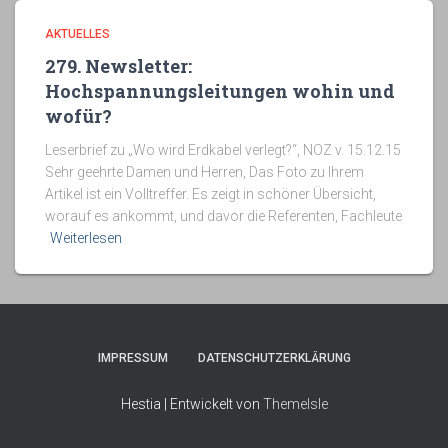
AKTUELLES
279. Newsletter:
Hochspannungsleitungen wohin und
wofür?
Leserbrief zu „Wo wird Erdkabel verlegt?“, NOZ v. 15.12.15
Sehr geehrte Damen und Herren, Das Foto zu Ihrem
Artikel ist ein Volltreffer. Es zeigt in schöner Übersicht,
worauf es ankommt, und davor die Referenten, Fachleute
Weiterlesen
IMPRESSUM
DATENSCHUTZERKLÄRUNG
Hestia | Entwickelt von
ThemeIsle