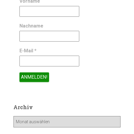
Vorname
Nachname
E-Mail
*
Archiv
A
r
c