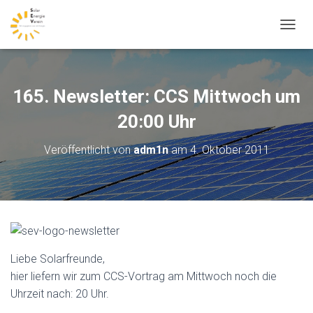
N
A
V
I
G
165. Newsletter: CCS Mittwoch um
A
T
20:00 Uhr
I
O
Veröffentlicht von
adm1n
am
4. Oktober 2011
N
U
M
S
C
H
A
L
Liebe Solarfreunde,
T
E
hier liefern wir zum CCS-Vortrag am Mittwoch noch die
N
Uhrzeit nach: 20 Uhr.