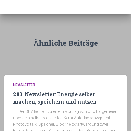
h
i
v
Ähnliche Beiträge
NEWSLETTER
280. Newsletter: Energie selber
machen, speichern und nutzen
Der SEV lädt ein zu einem Vortrag von Udo Högemeier
über sein selbst realisiertes Semi-Autarkiekonzept mit
Photovoltaik, Speicher, Blockheizkraftwerk und zwei
Elektrofahrzeugen. Zusammen mit dem Bund deutscher