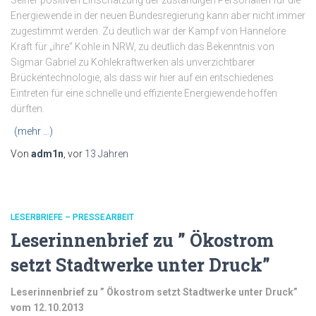
Seiner positiven Einschätzung der zuständigen Personalien für die
Energiewende in der neuen Bundesregierung kann aber nicht immer
zugestimmt werden. Zu deutlich war der Kampf von Hannelore
Kraft für „ihre“ Kohle in NRW, zu deutlich das Bekenntnis von
Sigmar Gabriel zu Kohlekraftwerken als unverzichtbarer
Brückentechnologie, als dass wir hier auf ein entschiedenes
Eintreten für eine schnelle und effiziente Energiewende hoffen
dürften.
(mehr …)
Von
adm1n
, vor
13 Jahren
LESERBRIEFE – PRESSEARBEIT
Leserinnenbrief zu ” Ökostrom
setzt Stadtwerke unter Druck”
Leserinnenbrief zu ” Ökostrom setzt Stadtwerke unter Druck”
vom 12.10.2013