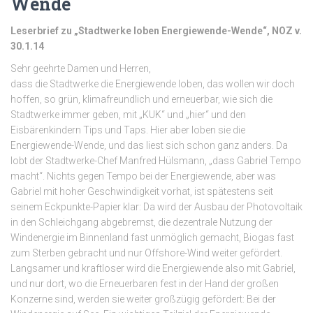
Wende
Leserbrief zu „Stadtwerke loben Energiewende-Wende“, NOZ v.
30.1.14
Sehr geehrte Damen und Herren,
dass die Stadtwerke die Energiewende loben, das wollen wir doch
hoffen, so grün, klimafreundlich und erneuerbar, wie sich die
Stadtwerke immer geben, mit „KUK“ und „hier“ und den
Eisbärenkindern Tips und Taps. Hier aber loben sie die
Energiewende-Wende, und das liest sich schon ganz anders. Da
lobt der Stadtwerke-Chef Manfred Hülsmann, „dass Gabriel Tempo
macht“. Nichts gegen Tempo bei der Energiewende, aber was
Gabriel mit hoher Geschwindigkeit vorhat, ist spätestens seit
seinem Eckpunkte-Papier klar: Da wird der Ausbau der Photovoltaik
in den Schleichgang abgebremst, die dezentrale Nutzung der
Windenergie im Binnenland fast unmöglich gemacht, Biogas fast
zum Sterben gebracht und nur Offshore-Wind weiter gefördert.
Langsamer und kraftloser wird die Energiewende also mit Gabriel,
und nur dort, wo die Erneuerbaren fest in der Hand der großen
Konzerne sind, werden sie weiter großzügig gefördert: Bei der