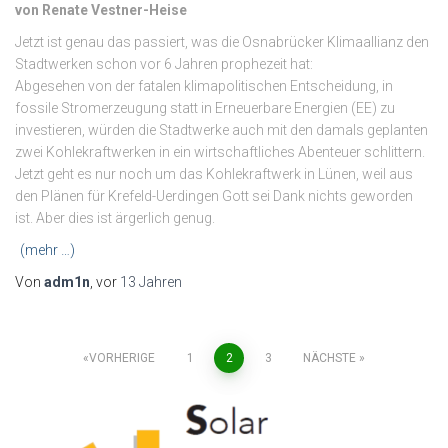
von Renate Vestner-Heise
Jetzt ist genau das passiert, was die Osnabrücker Klimaallianz den
Stadtwerken schon vor 6 Jahren prophezeit hat:
Abgesehen von der fatalen klimapolitischen Entscheidung, in
fossile Stromerzeugung statt in Erneuerbare Energien (EE) zu
investieren, würden die Stadtwerke auch mit den damals geplanten
zwei Kohlekraftwerken in ein wirtschaftliches Abenteuer schlittern.
Jetzt geht es nur noch um das Kohlekraftwerk in Lünen, weil aus
den Plänen für Krefeld-Uerdingen Gott sei Dank nichts geworden
ist. Aber dies ist ärgerlich genug.
(mehr …)
Von
adm1n
, vor
13 Jahren
Seitennummerierung
VORHERIGE
1
2
3
NÄCHSTE
der