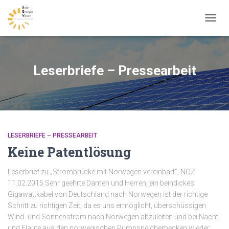
NAVIG
UMSC
Leserbriefe – Pressearbeit
LESERBRIEFE – PRESSEARBEIT
Keine Patentlösung
Leserbrief zu „Strombrücke mit Norwegen vereinbart“, NOZ
11.02.2015 Sehr geehrte Damen und Herren, ein beindickes
Gigawattkabel von Deutschland nach Norwegen ist der richtige
Schritt zu richtigen Zeit, da es uns ermöglicht, überschüssigen
Wind- und Sonnenstrom nach Norwegen abzuleiten und bei Nacht
und Flaute aus den norwegischen Pumpspeicherbecken wieder