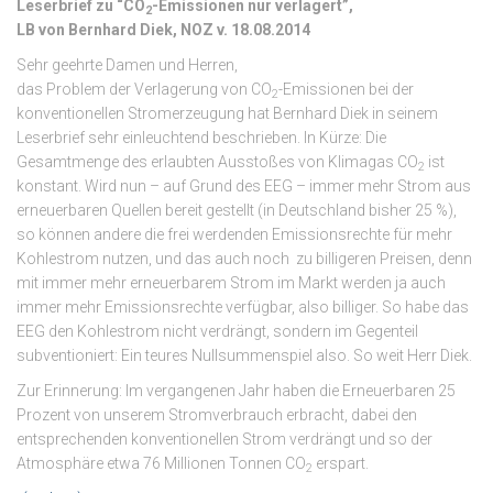
Leserbrief zu “CO
-Emissionen nur verlagert”,
2
LB von Bernhard Diek, NOZ v. 18.08.2014
Sehr geehrte Damen und Herren,
das Problem der Verlagerung von CO
-Emissionen bei der
2
konventionellen Stromerzeugung hat Bernhard Diek in seinem
Leserbrief sehr einleuchtend beschrieben. In Kürze: Die
Gesamtmenge des erlaubten Ausstoßes von Klimagas CO
ist
2
konstant. Wird nun – auf Grund des EEG – immer mehr Strom aus
erneuerbaren Quellen bereit gestellt (in Deutschland bisher 25 %),
so können andere die frei werdenden Emissionsrechte für mehr
Kohlestrom nutzen, und das auch noch zu billigeren Preisen, denn
mit immer mehr erneuerbarem Strom im Markt werden ja auch
immer mehr Emissionsrechte verfügbar, also billiger. So habe das
EEG den Kohlestrom nicht verdrängt, sondern im Gegenteil
subventioniert: Ein teures Nullsummenspiel also. So weit Herr Diek.
Zur Erinnerung: Im vergangenen Jahr haben die Erneuerbaren 25
Prozent von unserem Stromverbrauch erbracht, dabei den
entsprechenden konventionellen Strom verdrängt und so der
Atmosphäre etwa 76 Millionen Tonnen CO
erspart.
2