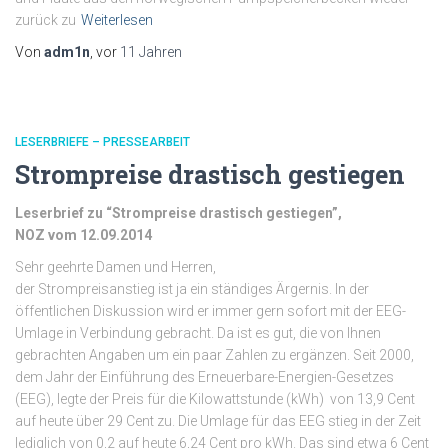
zurück zu
Weiterlesen
Von
adm1n
, vor
11 Jahren
LESERBRIEFE – PRESSEARBEIT
Strompreise drastisch gestiegen
Leserbrief zu “Strompreise drastisch gestiegen”,
NOZ vom 12.09.2014
Sehr geehrte Damen und Herren,
der Strompreisanstieg ist ja ein ständiges Ärgernis. In der
öffentlichen Diskussion wird er immer gern sofort mit der EEG-
Umlage in Verbindung gebracht. Da ist es gut, die von Ihnen
gebrachten Angaben um ein paar Zahlen zu ergänzen. Seit 2000,
dem Jahr der Einführung des Erneuerbare-Energien-Gesetzes
(EEG), legte der Preis für die Kilowattstunde (kWh) von 13,9 Cent
auf heute über 29 Cent zu. Die Umlage für das EEG stieg in der Zeit
lediglich von 0,2 auf heute 6,24 Cent pro kWh. Das sind etwa 6 Cent