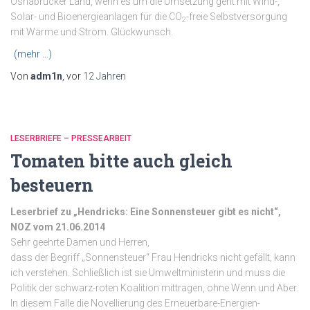
Osnabrücker Land, wenn es um die Umsetzung geht mit Wind-,
Solar- und Bioenergieanlagen für die CO
-freie Selbstversorgung
2
mit Wärme und Strom. Glückwunsch.
(mehr …)
Von
adm1n
, vor
12 Jahren
LESERBRIEFE – PRESSEARBEIT
Tomaten bitte auch gleich
besteuern
Leserbrief zu „Hendricks: Eine Sonnensteuer gibt es nicht“,
NOZ vom 21.06.2014
Sehr geehrte Damen und Herren,
dass der Begriff „Sonnensteuer“ Frau Hendricks nicht gefällt, kann
ich verstehen. Schließlich ist sie Umweltministerin und muss die
Politik der schwarz-roten Koalition mittragen, ohne Wenn und Aber.
In diesem Falle die Novellierung des Erneuerbare-Energien-